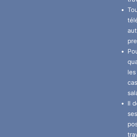
Tou
tél
aut
pre
Pou
qua
les
cas
sal
Il 
ses
pos
tra