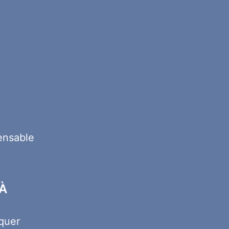
ensable
À
quer