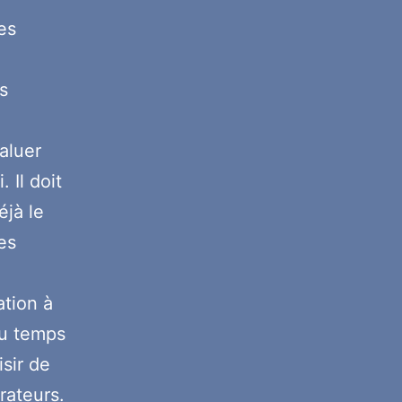
es
s
aluer
 Il doit
éjà le
es
ation à
du temps
isir de
rateurs.