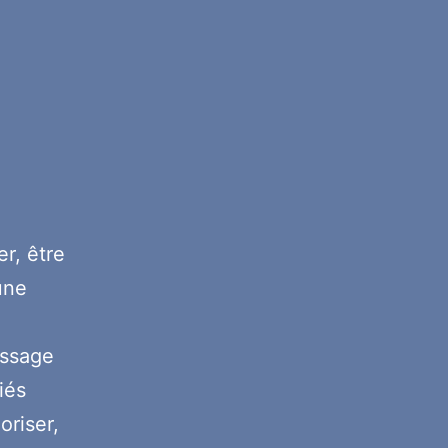
er, être
une
essage
iés
oriser,