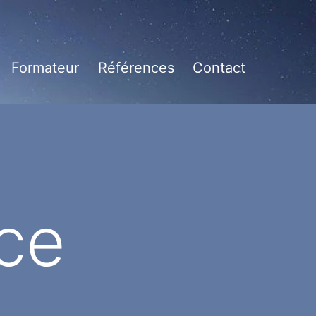
Formateur
Références
Contact
vrir
enu
ce