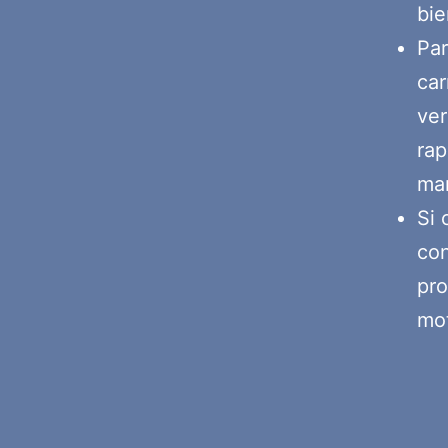
bie
Par
car
ver
rap
man
Si 
con
pro
mot