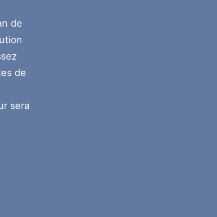
an de
lution
ssez
tes de
eur sera