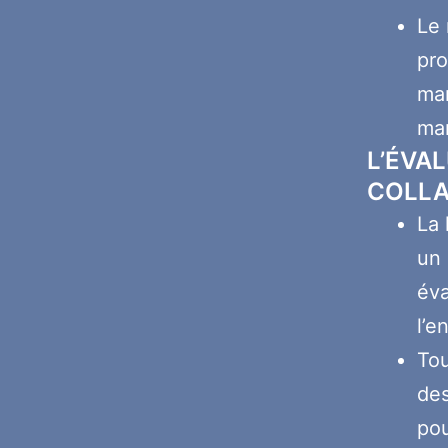
Le 
pro
man
ma
L’ÉVA
COLLA
La 
un 
éva
l’e
Tou
des
pou