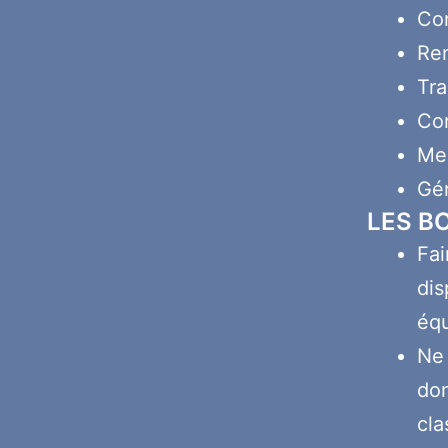
Con
Ren
Tra
Con
Mes
Gér
LES B
Fai
dis
éq
Ne 
don
cla