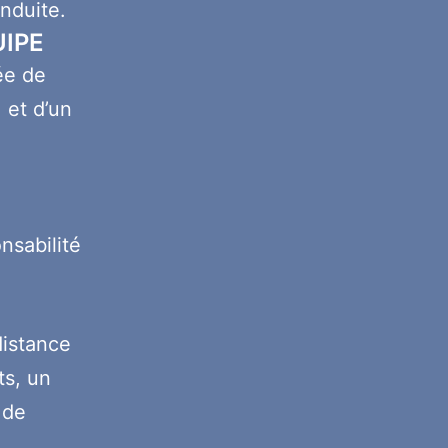
onduite.
UIPE
ée de
, et d’un
nsabilité
 distance
ts, un
 de