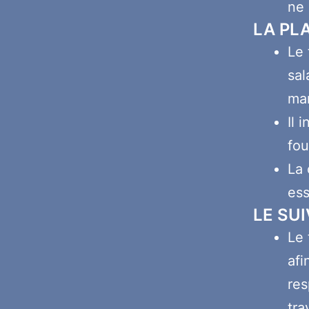
ne 
LA PL
Le 
sal
ma
Il 
fou
La 
ess
LE SU
Le 
afi
res
tra