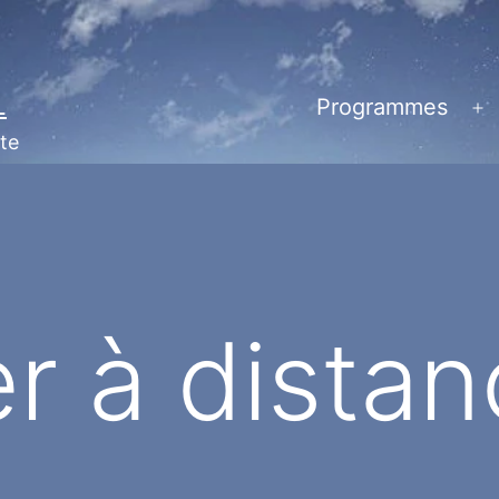
L
Programmes
Ou
te
le
m
r à distan