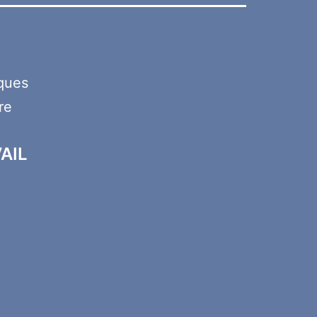
iques
re
AIL