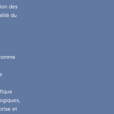
ion des
lité du
é comme
e
ifique
logiques,
prise et