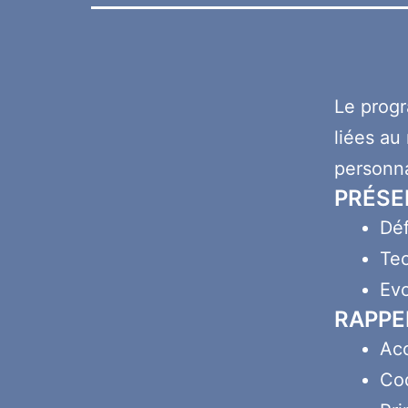
Le progr
liées au
personna
PRÉSE
Déf
Te
Evo
RAPPE
Acc
Cod