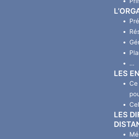
Pri
L’ORG
Pré
Rés
Gér
Pla
…
LES E
Ce 
po
Cel
LES D
DISTA
Méd