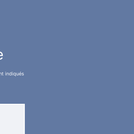
e
nt indiqués