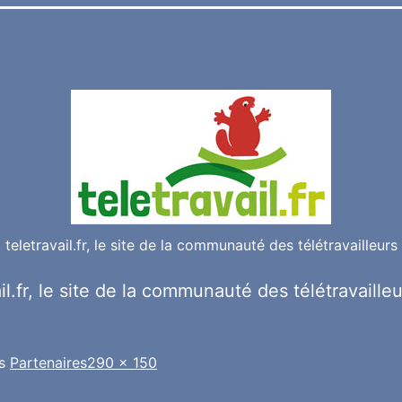
teletravail.fr, le site de la communauté des télétravailleurs
il.fr, le site de la communauté des télétravaille
Taille
ns
Partenaires
290 × 150
originale