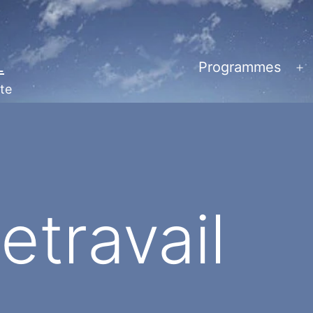
L
Programmes
Ou
te
le
m
etravail