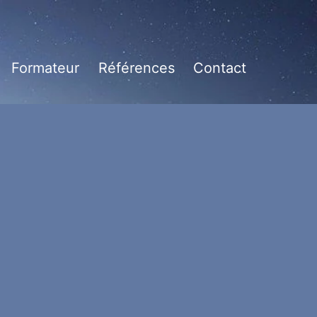
Formateur
Références
Contact
vrir
enu