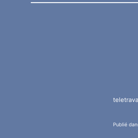
teletrava
Publié da